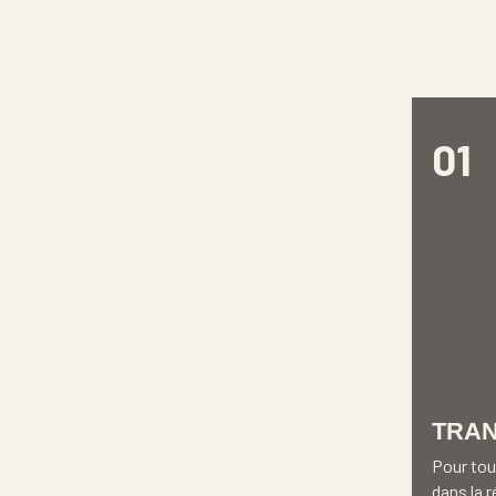
01
TRA
Pour tou
dans la 