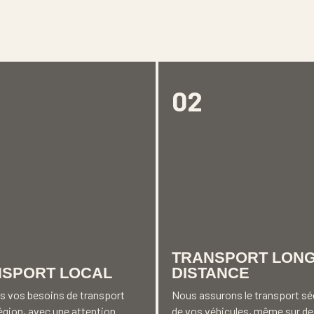
02
TRANSPORT LON
NSPORT LOCAL
DISTANCE
s vos besoins de transport
Nous assurons le transport séc
région, avec une attention
de vos véhicules, même sur de